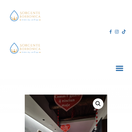
SORGENTE BORBONICA
deluxe day use & spa
HOME
TRATTAMENTI E SERVIZI
ACQUISTA ONLINE
CONTATTI
CARRELLO