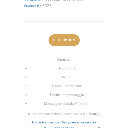
per
3625
Product ID:
due
persone
dal
martedì
al
DESCRIPTION
giovedì
quantity
Durata 2h
Bagno turco
Sauna
Doccia Emozionale
Piscina idromassaggio
Massaggio relax da 30 minuti
Kit di cortesia incluso (accappatoio e ciabatte).
Entro tre mesi dall’acquisto è necessario