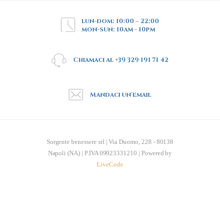
lun-dom: 10:00 – 22:00
mon-sun: 10am - 10pm
Chiamaci al +39 329 191 71 42
Mandaci un'email
Sorgente benessere srl | Via Duomo, 228 - 80138
Napoli (NA) | P.IVA 09923331210 | Powered by
LiveCode