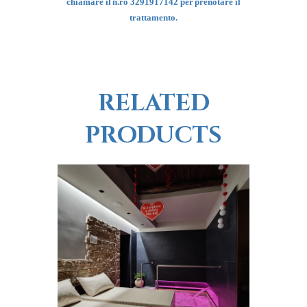
chiamare il n.ro 3291917142 per prenotare il
trattamento.
RELATED
PRODUCTS