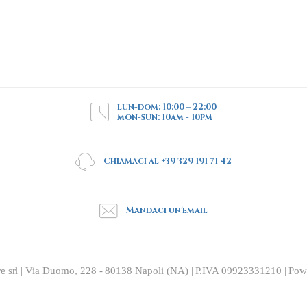
lun-dom: 10:00 – 22:00
mon-sun: 10am - 10pm
Chiamaci al +39 329 191 71 42
Mandaci un'email
re srl | Via Duomo, 228 - 80138 Napoli (NA) | P.IVA 09923331210 | Po