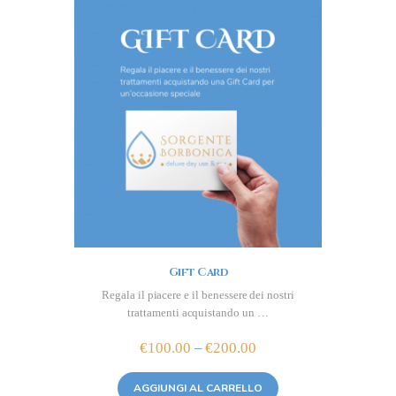
Gift Card
Regala il piacere e il benessere dei nostri
trattamenti acquistando un …
€
100.00
–
€
200.00
Price
range:
€100.00
AGGIUNGI AL CARRELLO