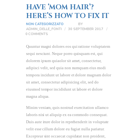
HAVE ‘MOM HAIR’?
HERE’S HOW TO FIX IT
NON CATEGORIZZATO
BY
ADMIN_DELLE_FONTI
30 SEPTEMBER 2017
0
COMMENTS
Quuntur magni dolores eos qui ratione voluptatem
sequi nesciunt. Neque porro quisquam est, qui
dolorem ipsum quiaolor sit amet, consectetur,
adipisci velit, sed quia non numquam eius modi
tempora incidunt ut labore et dolore magnam dolor
sit amet, consectetur adipisicing elit, sed do
eiusmod tempor incididunt ut labore et dolore
magna aliqua.
Minim veniam, quis nostrud exercitation ullamco
laboris nisi ut aliquip ex ea commodo consequat.
Duis aute irure dolor in reprehenderit in voluptate
velit esse cillum dolore eu fugiat nulla pariatur.
Excepteur sint occaecat cupidatat non proident,