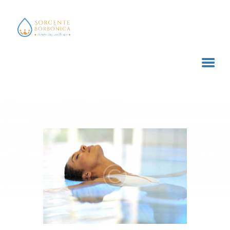
SORGENTE BORBONICA
deluxe day use & spa
HOME
TRATTAMENTI E SERVIZI
ACQUISTA ONLINE
CONTATTI
CARRELLO