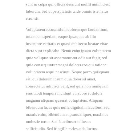
sunt in culpa qui officia deserunt mollit anim id est
laborum. Sed ut perspiciatis unde omnis iste natus
error sit.
Voluptatem accusantium doloremque laudantium,
totam rem aperiam, eaque ipsa quae ab illo
inventore veritatis et quasi architecto beatae vitae
dicta sunt explicabo. Nemo enim ipsam voluptatem
quia voluptas sit aspernatur aut odit aut fugit, sed
quia consequuntur magni dolores eos qui ratione
voluptatem sequi nesciunt. Neque porro quisquam
est, qui dolorem ipsum quia dolor sit amet,
consectetur, adipisci velit, sed quia non numquam
eius modi tempora incidunt ut labore et dolore
magnam aliquam quaerat voluptatem. Aliquam
bibendum lacus quis nulla dignissim faucibus. Sed
mauris enim, bibendum at purus aliquet, maximus
molestie tortor. Sed faucibus et tellus eu
sollicitudin. Sed fringilla malesuada luctus.